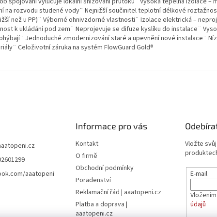
ob spojování vylučuje lokální snižování průtoku¨ Vysoká tepelná izolace – 
ní na rozvodu studené vody¨ Nejnižší součinitel teplotní délkové roztažnost
 nižší než u PP)¨ Výborné ohnivzdorné vlastnosti¨ Izolace elektrická – nepr
nost k ukládání pod zem¨ Neprojevuje se difuze kyslíku do instalace¨ Vysok
ohýbají¨ Jednoduché zmodernizování staré a upevnění nové instalace¨ Nízká 
riály¨ Celoživotní záruka na systém FlowGuard Gold®
Informace pro vás
Odebíra
Kontakt
Vložte svů
aaatopeni.cz
produktech
O firmě
02601299
Obchodní podmínky
ook.com/aaatopeni
E-mail
Poradenství
Reklamační řád | aaatopeni.cz
Vložením
Platba a doprava |
údajů
aaatopeni.cz