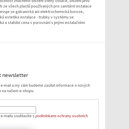
možnost značného snížení stěny izolace, snížení jevu
i ze všech plastů používaných pro sanitární instalace
ojevuje se galvanická ani elektrochemická koroze,
á estetika instalace - trubky v systému se
a stabilní cena v porovnání s jinými instalačními
t newsletter
j e-mail a my vám budeme zasílat informace o nových
 na našem e-shopu.
 e-mailu souhlasíte s
podmínkami ochrany osobních