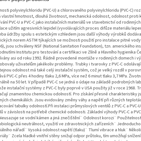
nosti polyvinylchloridu (PVC-U) a chlorovaného polyvinylchloridu (PVC-C) ro
á vlastní hmotnost, dlouhá životnost, mechanická odolnost, odolnost proti
ívání PVC-U a PVC-C jako instalačních materiálů ve stavebnictví od rodinn
lace užitím agresivních lepidel (vyvolávajících proces difůze materiálu lepen
eba údržby spolu s estetickým vzhledem jsou další výhody výrobků dodávan
ických norem ASTM týkajících se možnosti použití pro instalace pitné vody
6), jsou schváleny NSF (National Sanitation Foundation), tzn. amerického in
dnutími Institutu pro testování a certifikaci ve Zlíně a Hlavního hygienika 
ívány asi od roku 1992. Řádně provedené montáže v rodinných domech i vý
obovaly uživatelům jakékoliv problémy. Trubky i tvarovky z PVC-C odolávají 
tejnou odolnost má také celý instalační systém, což je velký rozdíl v porovn
vá PVC-C přes 4 hodiny tlaku 2,6 MPa, více než 6 minut tlaku 3,7 MPa. Životn
málně na 50 let. V případě PVC-C se jedná o údaje na základě podrobných la
ože instalační systémy z PVC-C byly poprvé v USA použity již v roce 1968. 
ačují znamenitou chemickou odolností. Pro získání přesné charakteristiky 
zných chemikáliích. Jsou evidovány změny váhy a napětí při různých teplot
acování tabulky odolností.Při instalaci průmyslových ventilů z PVC-C a PVC-
ilů v závislosti na potřebě chemické odolnosti. Základní výhody PVC-C a PVC
 Neusazuje se vodní kámen a jiná znečištění¨ Odolnost korozi¨ Použitelnost
obiologická neutrálnost, využití ve zdravotnických zařízeních¨ Jednoduch
iálního nářadí¨ Vysoká odolnost napětí (tlaku)¨ Tlumí vibrace a hluk¨ Někol
riály¨ Zcela hladké vnitřní stěny snižují odpor průtoku, tím umožňují sníž