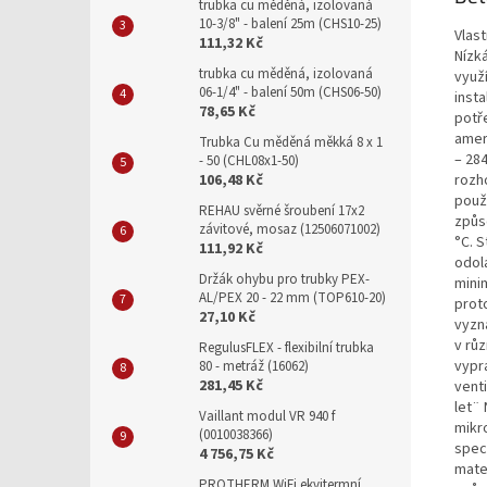
trubka cu měděná, izolovaná
10-3/8" - balení 25m (CHS10-25)
Vlast
111,32 Kč
Nízk
trubka cu měděná, izolovaná
využ
06-1/4" - balení 50m (CHS06-50)
insta
78,65 Kč
potř
amer
Trubka Cu měděná měkká 8 x 1
– 284
- 50 (CHL08x1-50)
rozho
106,48 Kč
použ
REHAU svěrné šroubení 17x2
způs
závitové, mosaz (12506071002)
°C. S
111,92 Kč
odolá
Držák ohybu pro trubky PEX-
mini
AL/PEX 20 - 22 mm (TOP610-20)
prot
27,10 Kč
vyzn
v rů
RegulusFLEX - flexibilní trubka
vypr
80 - metráž (16062)
281,45 Kč
vent
let¨
Vaillant modul VR 940 f
mikr
(0010038366)
spec
4 756,75 Kč
mate
PROTHERM WiFi ekvitermní