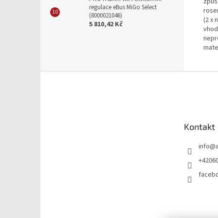
způs
regulace eBus MiGo Select
rose
(8000021046)
(2 x
5 810,42 Kč
vhod
nepr
mate
Z
á
p
a
t
Kontakt
í
info
@
+4206
faceb