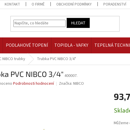
KONTAKT
O FIRMĚ
OBCHODNÍ PODMÍNKY
PORADENSTVÍ
HLEDAT
PODLAHOVÉ TOPENÍ
TOPIDLA - VAFKY
TEPELNÁ TECHN
C NIBCO trubky
Trubka PVC NIBCO 3/4"
bka PVC NIBCO 3/4"
400007.
né
noceno
Podrobnosti hodnocení
Značka:
NIBCO
ní
93,
u
Měrná
Skla
cena:
ek.
Můžeme d