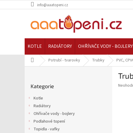
Přejít
info@aaatopeni.cz
na
obsah
KOTLE
RADIÁTORY
OHŘÍVAČE VODY - BOJLERY
Domů
Potrubí - tvarovky
Trubky
PVC, CPV
P
Tru
o
Přeskočit
s
Průměr
Neohod
Kategorie
kategorie
t
hodnoce
r
produkt
Kotle
a
je
Radiátory
0,0
n
z
Ohřívače vody - bojlery
n
5
í
Podlahové topení
hvězdič
p
Topidla - vafky