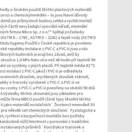
zhodly o širokém použití těchto plastových materiálů.
 korozi a chemickýmmédiím – to jsou hlavní důvody
ých domů po průmyslové budovy.Lehká a rychlá montáž
ých částí) nevyžadující speciální nářadí, minimální
ých firmou Nibco Sp. z o.o.** Splňují požadavky
 (ASTM D – 1785 , ASTM D – 2241) a teplé vody (ASTM D
stitutu hygieny.Použití v České republice je povoleno
České republiky.Instalace z PVC-C a PVC-U jsou u nás
škových budovách pracují bez závad, aniž by
zkoušce 1,0 MPa tlaku více než 48 hodin při teplotě 99
ání se systémy z jiných plastů. Při teplotě média 82 °C
ost instalací z PVC-C jakož i PVC-U je odhadnuta
boratorních zkoušek, urychlených zkoušek stárnutí,
Trubky a tvarovky vyrobené z PVC-C a PVC-U se
jsou vzorky z PVC-C a PVC-U ponořeny na období 90 dnů
ách.Výsledky těchto zkoumání jsou základem pro
U může firma NIBCO použít různé typy těsnění těchto
-U jako materiálů instalačních¨ Životnost minimálně 50
 pro několik set chemických sloučenin¨ Fyziologická a
ost, rychlost a bezpečnost montáže bez potřeby
ikanásobně nižší hmotnost v porovnání s tradičními
ení instalovaných průměrů¨ Konstrukce tvarovek a