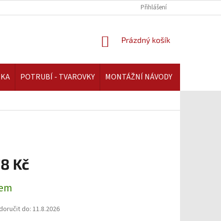
REKLAMAČNÍ ŘÁD | AAATOPENI.CZ
PLATBA A DOPRAVA | AAATOPENI.C
Přihlášení
NÁKUPNÍ
Prázdný košík
KOŠÍK
IKA
POTRUBÍ - TVAROVKY
MONTÁŽNÍ NÁVODY
78 Kč
dem
oručit do:
11.8.2026