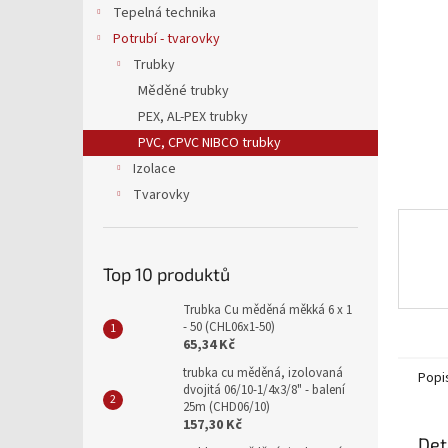
a
Tepelná technika
n
Potrubí - tvarovky
e
Trubky
l
Měděné trubky
PEX, AL-PEX trubky
PVC, CPVC NIBCO trubky
Izolace
Tvarovky
Top 10 produktů
Trubka Cu měděná měkká 6 x 1
- 50 (CHL06x1-50)
65,34 Kč
trubka cu měděná, izolovaná
Popi
dvojitá 06/10-1/4x3/8" - balení
25m (CHD06/10)
157,30 Kč
Det