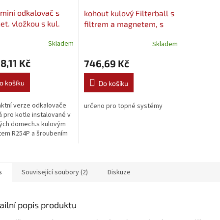
mini odkalovač s
kohout kulový Filterball s
t. vložkou s kul.
filtrem a magnetem, s
a šroubením 3/4" -
pákou FF 3/4" (17404)
Skladem
Skladem
CKX004
8,11 Kč
746,69 Kč
o košíku
Do košíku
ktní verze odkalovače
určeno pro topné systémy
 pro kotle instalované v
ných domech.s kulovým
tem R254P a šroubením
 Zachycuje a odstraňuje
 a magneticky
ované...
s
Související soubory (2)
Diskuze
ailní popis produktu