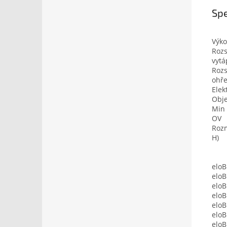
Spe
Výko
Rozs
vytá
Rozs
ohře
Elek
Obj
Min 
OV
Rozm
H)
eloB
eloB
eloB
eloB
eloB
eloB
eloB