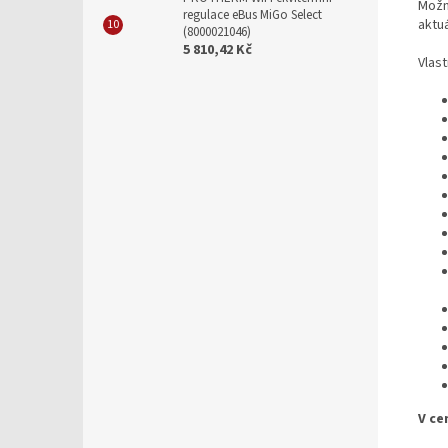
Možn
regulace eBus MiGo Select
aktuá
(8000021046)
5 810,42 Kč
Vlas
V ce