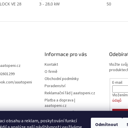
LOCK VE 28
3 - 28,0 kW
50
Informace pro vás
Odebíra
Kontakt
Vložte svů
aaatopeni.cz
produktech
O firmě
02601299
Obchodní podmínky
ook.com/aaatopeni
E-mail
Poradenství
Reklamační řád | aaatopeni.cz
Vložením
Platba a doprava |
údajů
aaatopeni.cz
Ceník dopravy - Česká pošta
PŘIHL
Ceník dopravy - Toptrans
aci obsahu a reklam, poskytování funkcí
Odmítnout
édií a analýze naší návštěvnosti využíváme
Dokumenty ke stažení