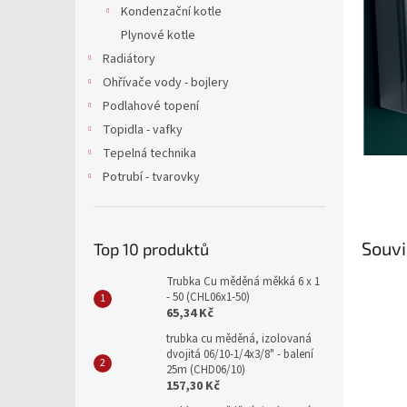
a
Kondenzační kotle
n
Plynové kotle
e
Radiátory
l
Ohřívače vody - bojlery
Podlahové topení
Topidla - vafky
Tepelná technika
Potrubí - tvarovky
Souvi
Top 10 produktů
Trubka Cu měděná měkká 6 x 1
- 50 (CHL06x1-50)
65,34 Kč
trubka cu měděná, izolovaná
dvojitá 06/10-1/4x3/8" - balení
25m (CHD06/10)
157,30 Kč