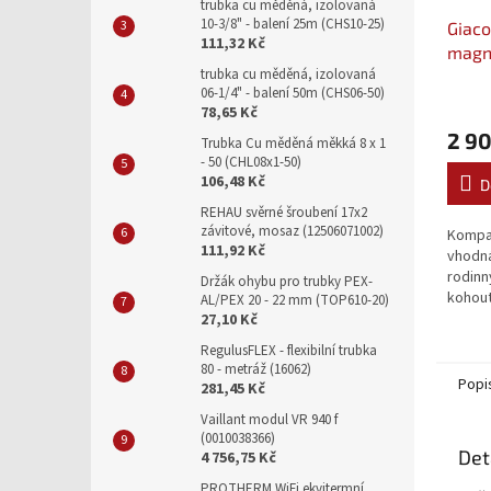
trubka cu měděná, izolovaná
10-3/8" - balení 25m (CHS10-25)
Giaco
111,32 Kč
magne
trubka cu měděná, izolovaná
koh. 
06-1/4" - balení 50m (CHS06-50)
R146
78,65 Kč
2 90
Trubka Cu měděná měkká 8 x 1
- 50 (CHL08x1-50)
106,48 Kč
D
REHAU svěrné šroubení 17x2
závitové, mosaz (12506071002)
Kompa
111,92 Kč
vhodná
rodin
Držák ohybu pro trubky PEX-
kohou
AL/PEX 20 - 22 mm (TOP610-20)
R176P.
27,10 Kč
pevné
RegulusFLEX - flexibilní trubka
přitah
80 - metráž (16062)
Popi
281,45 Kč
Vaillant modul VR 940 f
(0010038366)
Det
4 756,75 Kč
PROTHERM WiFi ekvitermní