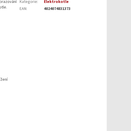
obrazování
Kategorie
:
Elektrokotle
otle.
EAN
:
4024074831373
ížení