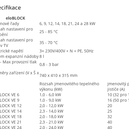
cifikace
eloBLOCK
nové řady
6, 9, 12, 14, 18, 21, 24 a 28 kW
ah nastavení pro
25 - 85 °C
pění
ah nastavení pro
35 - 70 °C
v TV
trické napětí
3× 230V/400V + N + PE, 50Hz
em expanzní nádoby
8 l
- Max provozní tlak
0,8 - 3 bar
ěry zařízení (V x Š x
740 x 410 x 315 mm
Rozsah jmenovitého tepelného
jmenovitý 
výkonu (kW)
jističe (A)
LOCK VE 6
1,0 - 6,0 kW
10 (32 pro 
LOCK VE 9
1,0 - 9,0 kW
16 (50 pro 
LOCK VE 12
2,0 - 12,0 kW
20
LOCK VE 14
2,3 - 14,0 kW
25
LOCK VE 18
2,0 - 18,0 kW
32
LOCK VE 21
2,3 - 21,0 kW
40
LOCK VE 24
2,0 - 24,0 kW
40