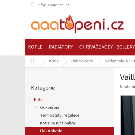
Přejít
info@aaatopeni.cz
na
obsah
KOTLE
RADIÁTORY
OHŘÍVAČE VODY - BOJLERY
Domů
Kotle
Elektrokotle
Vaillant eloBLOCK
P
Vail
o
Přeskočit
s
Průměr
Neohod
Kategorie
kategorie
t
hodnoce
r
produkt
Kotle
a
je
Odkouření
0,0
n
z
Termostaty, regulace
n
5
í
Kotle na tuhá paliva
hvězdič
p
Elektrokotle