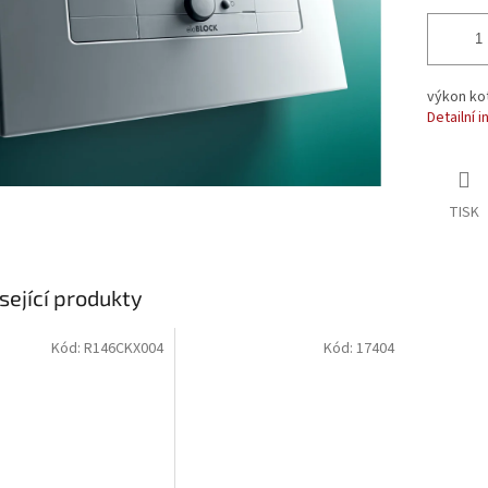
výkon kot
Detailní 
TISK
sející produkty
Kód:
R146CKX004
Kód:
17404