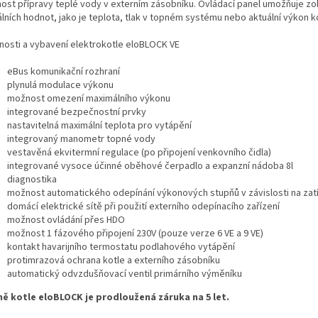
ost přípravy teplé vody v externím zásobníku. Ovládací panel umožňuje z
lních hodnot, jako je teplota, tlak v topném systému nebo aktuální výkon k
tnosti a vybavení elektrokotle eloBLOCK VE
eBus komunikační rozhraní
plynulá modulace výkonu
možnost omezení maximálního výkonu
integrované bezpečnostní prvky
nastavitelná maximální teplota pro vytápění
integrovaný manometr topné vody
vestavěná ekvitermní regulace (po připojení venkovního čidla)
integrované vysoce účinné oběhové čerpadlo a expanzní nádoba 8l
diagnostika
možnost automatického odepínání výkonových stupňů v závislosti na zat
domácí elektrické sítě při použití externího odepínacího zařízení
možnost ovládání přes HDO
možnost 1 fázového připojení 230V (pouze verze 6 VE a 9 VE)
kontakt havarijního termostatu podlahového vytápění
protimrazová ochrana kotle a externího zásobníku
automatický odvzdušňovací ventil primárního výměníku
ně kotle eloBLOCK je prodloužená záruka na 5 let.