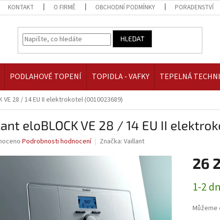
KONTAKT
O FIRMĚ
OBCHODNÍ PODMÍNKY
PORADENSTVÍ
HLEDAT
PODLAHOVÉ TOPENÍ
TOPIDLA - VAFKY
TEPELNÁ TECHN
 VE 28 / 14 EU II elektrokotel (0010023689)
lant eloBLOCK VE 28 / 14 EU II elektr
né
noceno
Podrobnosti hodnocení
Značka:
Vaillant
ní
26 
u
Měrná
1-2 d
cena:
ek.
Můžeme d