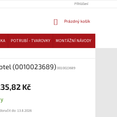
REKLAMAČNÍ ŘÁD | AAATOPENI.CZ
PLATBA A DOPRAVA | AAATOPENI.C
Přihlášení
NÁKUPNÍ
Prázdný košík
KOŠÍK
IKA
POTRUBÍ - TVAROVKY
MONTÁŽNÍ NÁVODY
okotel (0010023689)
0010023689
235,82 Kč
ny
oručit do:
13.8.2026