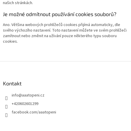
našich stránkách.
Je možné odmítnout používání cookies souborů?
Ano. Většina webových prohlížečů cookies přijímá automaticky, dle
svého výchozího nastavení. Toto nastavení můžete ve svém prohlížeči
zamítnout nebo změnit na užívání pouze některého typu souboru
cookies.
Z
á
p
a
Kontakt
t
info
@
aaatopeni.cz
í
+420602601299
facebook.com/aaatopeni