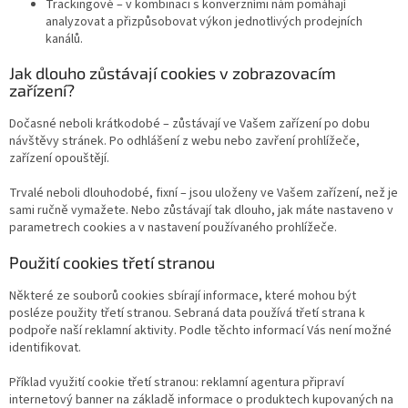
Trackingové – v kombinaci s konverzními nám pomáhají
analyzovat a přizpůsobovat výkon jednotlivých prodejních
kanálů.
Jak dlouho zůstávají cookies v zobrazovacím
zařízení?
Dočasné neboli krátkodobé – zůstávají ve Vašem zařízení po dobu
návštěvy stránek. Po odhlášení z webu nebo zavření prohlížeče,
zařízení opouštějí.
Trvalé neboli dlouhodobé, fixní – jsou uloženy ve Vašem zařízení, než je
sami ručně vymažete. Nebo zůstávají tak dlouho, jak máte nastaveno v
parametrech cookies a v nastavení používaného prohlížeče.
Použití cookies třetí stranou
Některé ze souborů cookies sbírají informace, které mohou být
posléze použity třetí stranou. Sebraná data používá třetí strana k
podpoře naší reklamní aktivity. Podle těchto informací Vás není možné
identifikovat.
Příklad využití cookie třetí stranou: reklamní agentura připraví
internetový banner na základě informace o produktech kupovaných na