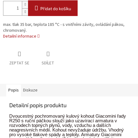
Přidat do košíku
max. tlak 35 bar, teplota 185 °C - s vnitřními závity, ovládání pákou,
chromovaný.
Detailní informace
ZEPTAT SE
SDÍLET
Popis
Diskuze
Detailní popis produktu
Dvoucestný pochromovaný kulový kohout Giacomini řady
R250 s ruční páčkou slouží jako uzavírací armatura v
rozvodech topných plynů, vody, vzduchu a dalších
neagresivních médií. Kohout nevyžaduje údržbu. Vhodný
pro vysoké tlakové spády a teploty. Armatury Giacomini