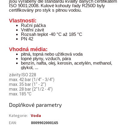
jsou vyráběny dle standardů kvality daných certifikátem
ISO 9001:2008. Kulové kohouty řady R250D byly
certifikovány pro styk s pitnou vodou.
Vlastnosti:
Ruční páčka
Vnitřní závit
Rozsah teplot -40 °C až 185 °C
PN 42
Vhodná média:
pitná, topná nebo užitková voda
topné plyny, vzduch, pára
benzín, nafta, olej, kerosin, acetylén, methanol,
glykol, ...
závity ISO 228
max. 42 bar (1/4" - 3/4")
max. 35 bar (1" - 2")
max. 28 bar (2"1/2 - 4")
max. 185 °C
Doplňkové parametry
Kategorie
:
Voda
EAN
:
8009902000165