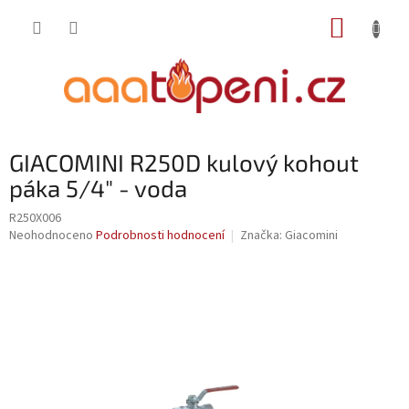
Přejít
NÁKUP
na
obsah
KOŠÍK
GIACOMINI R250D kulový kohout
páka 5/4" - voda
R250X006
Průměrné
Neohodnoceno
Podrobnosti hodnocení
Značka:
Giacomini
hodnocení
produktu
je
0,0
z
5
hvězdiček.