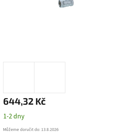
644,32 Kč
Měrná
1-2 dny
cena:
Můžeme doručit do:
13.8.2026