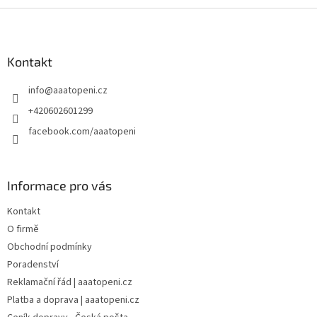
Z
á
p
a
Kontakt
t
info
@
aaatopeni.cz
í
+420602601299
facebook.com/aaatopeni
Informace pro vás
Kontakt
O firmě
Obchodní podmínky
Poradenství
Reklamační řád | aaatopeni.cz
Platba a doprava | aaatopeni.cz