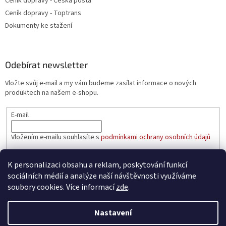
Ceník dopravy - Česká pošta
Ceník dopravy - Toptrans
Dokumenty ke stažení
Odebírat newsletter
Vložte svůj e-mail a my vám budeme zasílat informace o nových
produktech na našem e-shopu.
E-mail
Vložením e-mailu souhlasíte s
podmínkami ochrany osobních údajů
PŘIHLÁSIT SE
K personalizaci obsahu a reklam, poskytování funkcí
sociálních médií a analýze naší návštěvnosti využíváme
soubory cookies. Více informací
zde
.
Vytvořil Shoptet
Nastavení