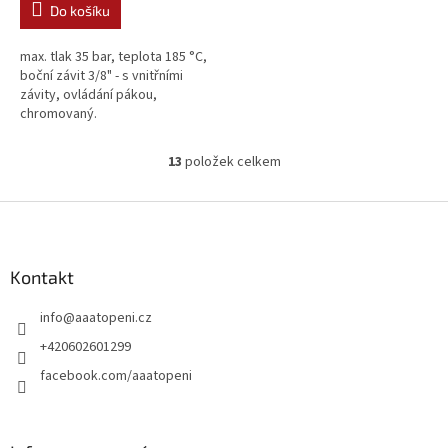
Do košíku
max. tlak 35 bar, teplota 185 °C,
boční závit 3/8" - s vnitřními
závity, ovládání pákou,
chromovaný.
13
položek celkem
O
v
l
Z
á
á
d
p
a
a
Kontakt
c
t
í
info
@
aaatopeni.cz
í
p
r
+420602601299
v
facebook.com/aaatopeni
k
y
v
ý