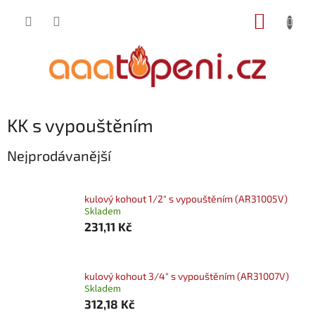
Přejít
NÁKUP
na
obsah
KOŠÍK
KK s vypouštěním
Nejprodávanější
kulový kohout 1/2" s vypouštěním (AR31005V)
Skladem
231,11 Kč
kulový kohout 3/4" s vypouštěním (AR31007V)
Skladem
312,18 Kč