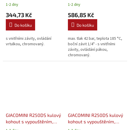
motýl 1/2" - voda
páka 1" - voda
1-2 dny
1-2 dny
344,73 Kč
586,85 Kč
Do košíku
Do košíku
s vnitřními závity, ovládání
max. tlak 42 bar, teplota 185 °C,
vrtulkou, chromovaný.
boční závit 1/4" - s vnitřními
závity, ovládání pákou,
chromovaný.
GIACOMINI R250DS kulový
GIACOMINI R250DS kulový
kohout s vypouštěním,
kohout s vypouštěním,
páka 3/4" - voda
páka 1/2" - voda