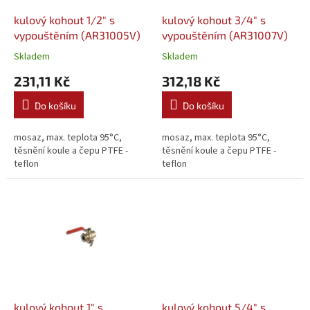
o
d
kulový kohout 1/2" s
kulový kohout 3/4" s
u
vypouštěním (AR31005V)
vypouštěním (AR31007V)
k
Skladem
Skladem
t
231,11 Kč
312,18 Kč
ů
Do košíku
Do košíku
mosaz, max. teplota 95°C,
mosaz, max. teplota 95°C,
těsnění koule a čepu PTFE -
těsnění koule a čepu PTFE -
teflon
teflon
kulový kohout 1" s
kulový kohout 5/4" s