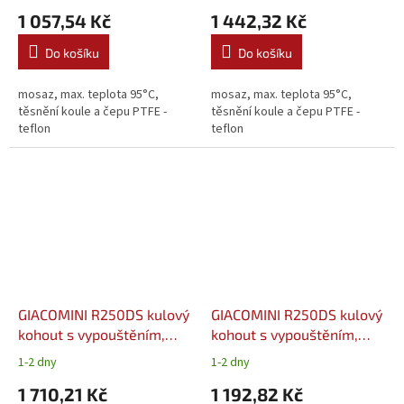
1 057,54 Kč
1 442,32 Kč
Do košíku
Do košíku
mosaz, max. teplota 95°C,
mosaz, max. teplota 95°C,
těsnění koule a čepu PTFE -
těsnění koule a čepu PTFE -
teflon
teflon
GIACOMINI R250DS kulový
GIACOMINI R250DS kulový
kohout s vypouštěním,
kohout s vypouštěním,
páka 2" - voda
páka 6/4" - voda
1-2 dny
1-2 dny
1 710,21 Kč
1 192,82 Kč