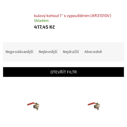
kulový kohout 1" s vypouštěním (AR31010V)
Skladem
417,45 Kč
Ř
a
Nejprodávanější
Nejlevnější
Nejdražší
Abecedně
z
e
n
OTEVŘÍT FILTR
í
p
V
r
ý
o
p
d
i
u
s
k
p
t
r
ů