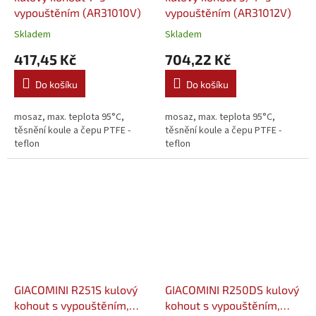
vypouštěním (AR31010V)
vypouštěním (AR31012V)
Skladem
Skladem
417,45 Kč
704,22 Kč
Do košíku
Do košíku
mosaz, max. teplota 95°C,
mosaz, max. teplota 95°C,
těsnění koule a čepu PTFE -
těsnění koule a čepu PTFE -
teflon
teflon
GIACOMINI R251S kulový
GIACOMINI R250DS kulový
kohout s vypouštěním,
kohout s vypouštěním,