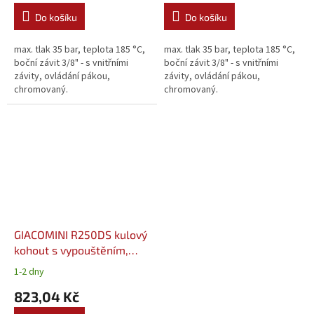
Do košíku
Do košíku
max. tlak 35 bar, teplota 185 °C,
max. tlak 35 bar, teplota 185 °C,
boční závit 3/8" - s vnitřními
boční závit 3/8" - s vnitřními
závity, ovládání pákou,
závity, ovládání pákou,
chromovaný.
chromovaný.
GIACOMINI R250DS kulový
kohout s vypouštěním,
páka 5/4" - voda
1-2 dny
823,04 Kč