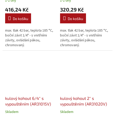
1-2 dny
1-2 dny
416,24 Kč
320,29 Kč
Do košíku
Do košíku
max. tlak 42 bar, teplota 185 °C,
max. tlak 42 bar, teplota 185 °C,
boční závit 1/4" - s vnitřními
boční závit 1/4" - s vnitřními
závity, ovládání pákou,
závity, ovládání pákou,
chromovaný.
chromovaný.
kulový kohout 6/4" s
kulový kohout 2" s
vypouštěním (AR31015V)
vypouštěním (AR31020V)
Skladem
Skladem