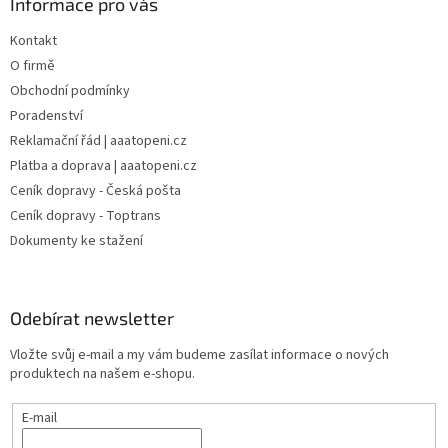
Informace pro vás
p
i
Kontakt
s
u
O firmě
Obchodní podmínky
Poradenství
Reklamační řád | aaatopeni.cz
Platba a doprava | aaatopeni.cz
Ceník dopravy - Česká pošta
Ceník dopravy - Toptrans
Dokumenty ke stažení
Odebírat newsletter
Vložte svůj e-mail a my vám budeme zasílat informace o nových
produktech na našem e-shopu.
E-mail