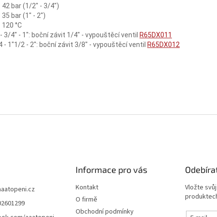
 42 bar (1/2" - 3/4")
35 bar (1" - 2")
 120 °C
- 3/4" - 1": boční závit 1/4" - vypouštěcí ventil
R65DX011
 - 1"1/2 - 2": boční závit 3/8" - vypouštěcí ventil
R65DX012
Informace pro vás
Odebíra
Kontakt
Vložte svů
aaatopeni.cz
produktech
O firmě
02601299
Obchodní podmínky