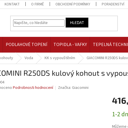
KONTAKT
O FIRMĚ
OBCHODNÍ PODMÍNKY
PORADENSTVÍ
HLEDAT
PODLAHOVÉ TOPENÍ
TOPIDLA - VAFKY
TEPELNÁ TECHN
kohouty
Voda
KK s vypouštěním
GIACOMINI R250DS kulov
COMINI R250DS kulový kohout s vypouš
004
né
noceno
Podrobnosti hodnocení
Značka:
Giacomini
ní
416
u
Měrná
1-2 d
cena:
ek.
Můžeme d