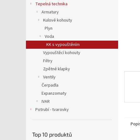
a
Tepelná technika
n
Armatury
e
Kulové kohouty
l
Plyn
Voda
KK s vypouštěním
Vypouštěcí kohouty
Filtry
Zpětné klapky
Ventily
Čerpadla
Expanzomaty
IVAR
Potrubí - tvarovky
Popi
Top 10 produktů