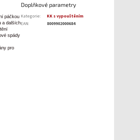
Doplňkové parametry
Kategorie
:
KK s vypouštěním
ní páčkou
 a dalších
EAN
:
8009902000684
tění
kové spády
ány pro