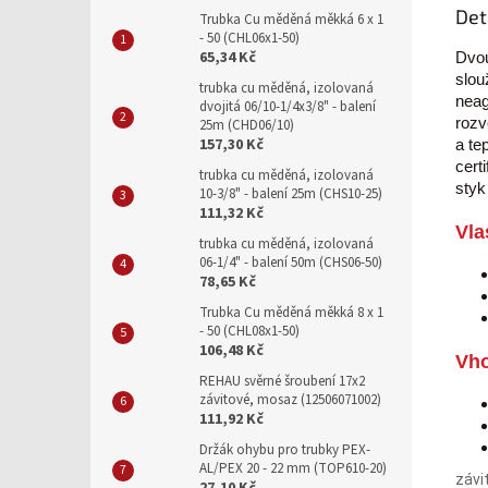
Det
Trubka Cu měděná měkká 6 x 1
- 50 (CHL06x1-50)
65,34 Kč
Dvou
slou
trubka cu měděná, izolovaná
neag
dvojitá 06/10-1/4x3/8" - balení
rozv
25m (CHD06/10)
157,30 Kč
a te
cert
trubka cu měděná, izolovaná
styk
10-3/8" - balení 25m (CHS10-25)
111,32 Kč
Vla
trubka cu měděná, izolovaná
06-1/4" - balení 50m (CHS06-50)
78,65 Kč
Trubka Cu měděná měkká 8 x 1
- 50 (CHL08x1-50)
106,48 Kč
Vho
REHAU svěrné šroubení 17x2
závitové, mosaz (12506071002)
111,92 Kč
Držák ohybu pro trubky PEX-
AL/PEX 20 - 22 mm (TOP610-20)
závi