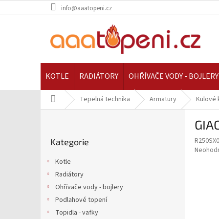
Přejít
info@aaatopeni.cz
na
obsah
KOTLE
RADIÁTORY
OHŘÍVAČE VODY - BOJLERY
Domů
Tepelná technika
Armatury
Kulové 
P
GIA
o
Přeskočit
s
R250SX
Kategorie
kategorie
t
Průměr
Neohod
r
hodnoce
Kotle
a
produkt
Radiátory
je
n
0,0
Ohřívače vody - bojlery
n
z
í
Podlahové topení
5
p
Topidla - vafky
hvězdič