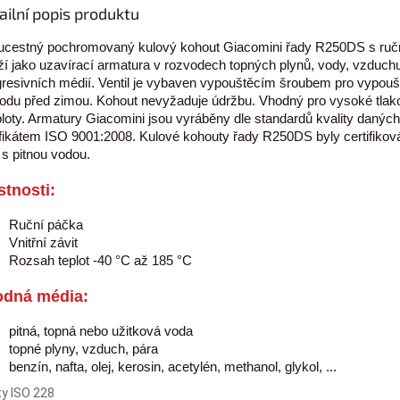
ailní popis produktu
cestný pochromovaný kulový kohout Giacomini řady R250DS s ruč
ží jako uzavírací armatura v rozvodech topných plynů, vody, vzduchu
resivních médií. Ventil je vybaven vypouštěcím šroubem pro vypouš
odu před zimou. Kohout nevyžaduje údržbu. Vhodný pro vysoké tla
ploty. Armatury Giacomini jsou vyráběny dle standardů kvality daných
ifikátem ISO 9001:2008. Kulové kohouty řady R250DS byly certifikov
 s pitnou vodou.
stnosti:
Ruční páčka
Vnitřní závit
Rozsah teplot -40 °C až 185 °C
dná média:
pitná, topná nebo užitková voda
topné plyny, vzduch, pára
benzín, nafta, olej, kerosin, acetylén, methanol, glykol, ...
ty ISO 228