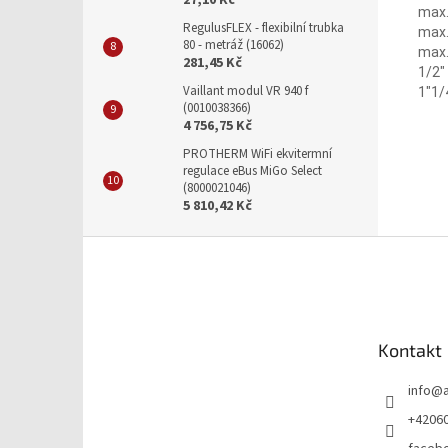
27,10 Kč
max.
RegulusFLEX - flexibilní trubka
max. 
80 - metráž (16062)
max.
281,45 Kč
1/2" 
Vaillant modul VR 940 f
1"1/4
(0010038366)
4 756,75 Kč
PROTHERM WiFi ekvitermní
regulace eBus MiGo Select
(8000021046)
5 810,42 Kč
Z
á
p
a
t
Kontakt
í
info
@
+4206