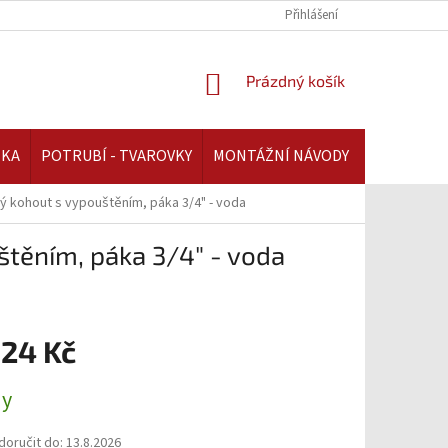
REKLAMAČNÍ ŘÁD | AAATOPENI.CZ
PLATBA A DOPRAVA | AAATOPENI.C
Přihlášení
NÁKUPNÍ
Prázdný košík
KOŠÍK
IKA
POTRUBÍ - TVAROVKY
MONTÁŽNÍ NÁVODY
ý kohout s vypouštěním, páka 3/4" - voda
těním, páka 3/4" - voda
,24 Kč
ny
oručit do:
13.8.2026