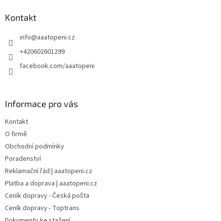
p
a
Kontakt
t
info
@
aaatopeni.cz
í
+420602601299
facebook.com/aaatopeni
Informace pro vás
Kontakt
O firmě
Obchodní podmínky
Poradenství
Reklamační řád | aaatopeni.cz
Platba a doprava | aaatopeni.cz
Ceník dopravy - Česká pošta
Ceník dopravy - Toptrans
Dokumenty ke stažení