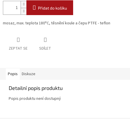
Přidat do košíku
mosaz, max. teplota 180°C, těsnění koule a čepu PTFE - teflon
ZEPTAT SE
SDÍLET
Popis
Diskuze
Detailní popis produktu
Popis produktu není dostupný
Z
á