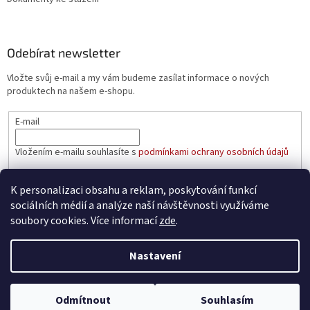
Odebírat newsletter
Vložte svůj e-mail a my vám budeme zasílat informace o nových
produktech na našem e-shopu.
E-mail
Vložením e-mailu souhlasíte s
podmínkami ochrany osobních údajů
PŘIHLÁSIT SE
K personalizaci obsahu a reklam, poskytování funkcí
sociálních médií a analýze naší návštěvnosti využíváme
soubory cookies. Více informací
zde
.
Vytvořil Shoptet
Nastavení
Copyright 2026
aaatopeni.cz
. Všechna práva vyhrazena.
Upravit
Odmítnout
Souhlasím
nastavení cookies