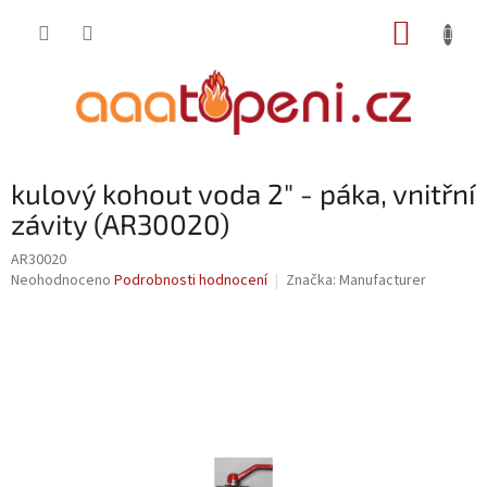
Přejít
NÁKUP
na
obsah
KOŠÍK
kulový kohout voda 2" - páka, vnitřní
závity (AR30020)
AR30020
Průměrné
Neohodnoceno
Podrobnosti hodnocení
Značka:
Manufacturer
hodnocení
produktu
je
0,0
z
5
hvězdiček.