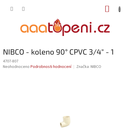
Přejít
NÁKUP
na
obsah
KOŠÍK
NIBCO - koleno 90° CPVC 3/4" - 1
4707-807
Průměrné
Neohodnoceno
Podrobnosti hodnocení
Značka:
NIBCO
hodnocení
produktu
je
0,0
z
5
hvězdiček.