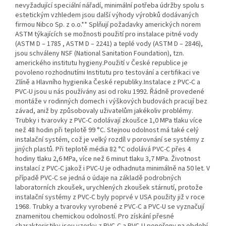
nevyžadující speciální nářadí, minimální potřeba údržby spolu s
estetickým vzhledem jsou další výhody výrobků dodávaných
firmou Nibco Sp. z o.o.** Splňují požadavky amerických norem
ASTM týkajících se možnosti použití pro instalace pitné vody
(ASTM D – 1785 , ASTM D – 2241) a teplé vody (ASTM D – 2846),
jsou schváleny NSF (National Sanitation Foundation), tzn.
amerického institutu hygieny.Použití v České republice je
povoleno rozhodnutími Institutu pro testování a certifikaci ve
Zlíně a Hlavního hygienika České republiky.Instalace z PVC-C a
PVC-U jsou u nás používány asi od roku 1992. Řádně provedené
montáže v rodinných domech i výškových budovách pracují bez
závad, aniž by způsobovaly uživatelům jakékoliv problémy.
Trubky i tvarovky z PVC-C odolávají zkoušce 1,0 MPa tlaku více
než 48 hodin při teplotě 99 °C. Stejnou odolnost má také celý
instalační systém, což je velký rozdíl v porovnání se systémy z
jiných plastů. Při teplotě média 82 °C odolává PVC-C přes 4
hodiny tlaku 2,6 MPa, více než 6 minut tlaku 3,7 MPa. Životnost
instalací z PVC-C jakož i PVC-U je odhadnuta minimálně na 50 let. V
případě PVC-C se jedná o údaje na základě podrobných
laboratorních zkoušek, urychlených zkoušek stárnutí, protože
instalační systémy z PVC-C byly poprvé v USA použity již v roce
1968. Trubky a tvarovky vyrobené z PVC-C a PVC-U se vyznačují
znamenitou chemickou odolností. Pro získání přesné