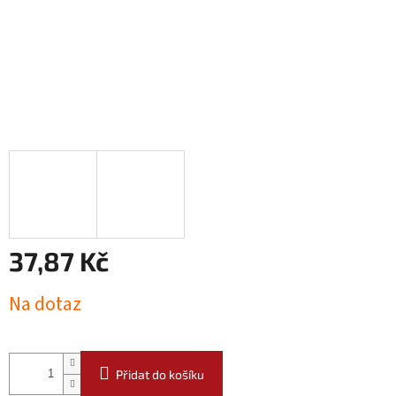
37,87 Kč
Měrná
Na dotaz
cena:
Přidat do košíku