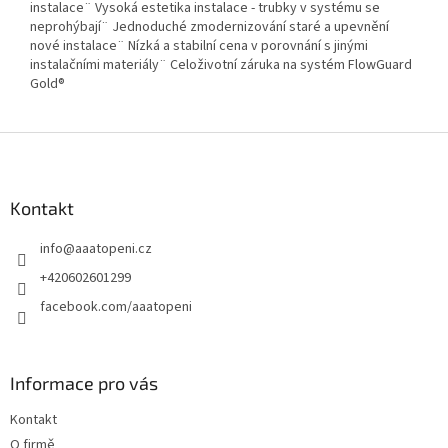
instalace¨ Vysoká estetika instalace - trubky v systému se
neprohýbají¨ Jednoduché zmodernizování staré a upevnění
nové instalace¨ Nízká a stabilní cena v porovnání s jinými
instalačními materiály¨ Celoživotní záruka na systém FlowGuard
Gold®
Z
á
p
a
Kontakt
t
info
@
aaatopeni.cz
í
+420602601299
facebook.com/aaatopeni
Informace pro vás
Kontakt
O firmě