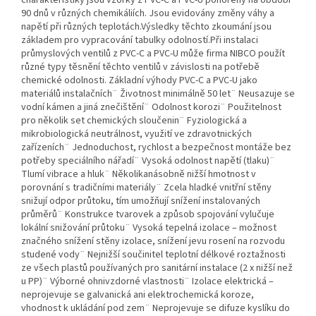
charakteristiky jsou vzorky z PVC-C a PVC-U ponořeny na období
90 dnů v různých chemikáliích. Jsou evidovány změny váhy a
napětí při různých teplotách.Výsledky těchto zkoumání jsou
základem pro vypracování tabulky odolností.Při instalaci
průmyslových ventilů z PVC-C a PVC-U může firma NIBCO použít
různé typy těsnění těchto ventilů v závislosti na potřebě
chemické odolnosti. Základní výhody PVC-C a PVC-U jako
materiálů instalačních¨ Životnost minimálně 50 let¨ Neusazuje se
vodní kámen a jiná znečištění¨ Odolnost korozi¨ Použitelnost
pro několik set chemických sloučenin¨ Fyziologická a
mikrobiologická neutrálnost, využití ve zdravotnických
zařízeních¨ Jednoduchost, rychlost a bezpečnost montáže bez
potřeby speciálního nářadí¨ Vysoká odolnost napětí (tlaku)¨
Tlumí vibrace a hluk¨ Několikanásobně nižší hmotnost v
porovnání s tradičními materiály¨ Zcela hladké vnitřní stěny
snižují odpor průtoku, tím umožňují snížení instalovaných
průměrů¨ Konstrukce tvarovek a způsob spojování vylučuje
lokální snižování průtoku¨ Vysoká tepelná izolace – možnost
značného snížení stěny izolace, snížení jevu rosení na rozvodu
studené vody¨ Nejnižší součinitel teplotní délkové roztažnosti
ze všech plastů používaných pro sanitární instalace (2 x nižší než
u PP)¨ Výborné ohnivzdorné vlastnosti¨ Izolace elektrická –
neprojevuje se galvanická ani elektrochemická koroze,
vhodnost k ukládání pod zem¨ Neprojevuje se difuze kyslíku do