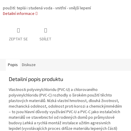
použití: teplá i studená voda - vnitřní - vnější lepení
Detailní informace
ZEPTAT SE
SDÍLET
Popis
Diskuze
Detailní popis produktu
Vlastnosti polyvinylchloridu (PVC-U) a chlorovaného
polyvinylchloridu (PVC-C) rozhodly o širokém použití těchto
plastových materiálů. Nízká vlastní hmotnost, dlouhá životnost,
mechanická odolnost, odolnost proti korozi a chemickýmmédiím
– to jsou hlavní důvody využívání PVC-U a PVC-C jako instalačních
materiálů ve stavebnictví od rodinných domů po průmyslové
budovy.Lehká a rychlá montáž instalace užitím agresivních
lepidel (vyvolávajících proces difůze materiálu lepených částí)