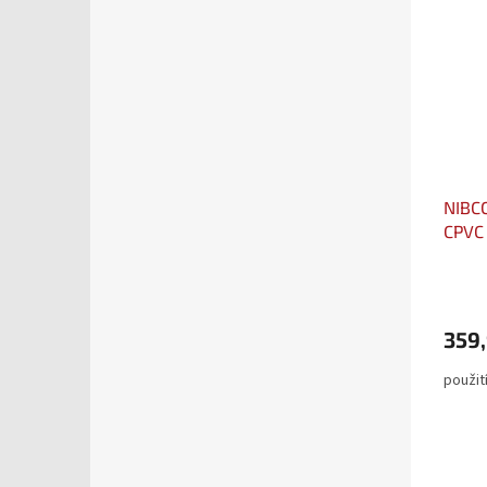
NIBCO
CPVC 
359,
použití