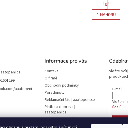
S
1
3
O
t
r
v
NAHORU
á
l
n
á
k
d
o
a
v
c
á
í
n
p
í
r
Informace pro vás
Odebíra
v
k
Kontakt
Vložte svů
y
aaatopeni.cz
produktech
v
O firmě
02601299
ý
Obchodní podmínky
p
ook.com/aaatopeni
E-mail
Poradenství
i
s
Reklamační řád | aaatopeni.cz
Vložením
u
Platba a doprava |
údajů
aaatopeni.cz
Ceník dopravy - Česká pošta
PŘIHL
Ceník dopravy - Toptrans
aci obsahu a reklam, poskytování funkcí