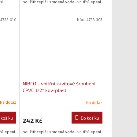
í -
použití: teplá i studená voda - vnitřní lepení
4733-010
Kód:
4733-305
NIBCO - vnitřní závitové šroubení
CPVC 1/2" kov-plast
Na dotaz
Na dotaz
 košíku
Do košíku
242 Kč
ní lepení
použití: teplá i studená voda - vnitřní lepení