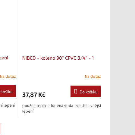
bení
NIBCO - koleno 90° CPVC 3/4" - 1
Na dotaz
Na dotaz
 košíku
Do košíku
37,87 Kč
ní lepení
použití: teplá i studená voda - vnitřní - vnější
lepení