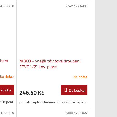
4733-310
Kód:
4733-405
ubení
NIBCO - vnější závitové šroubení
CPVC 1/2" kov-plast
Na dotaz
Na dotaz
 košíku
Do košíku
246,60 Kč
ní lepení
použití: teplá i studená voda - vnitřní lepení
4733-410
Kód:
4707-807