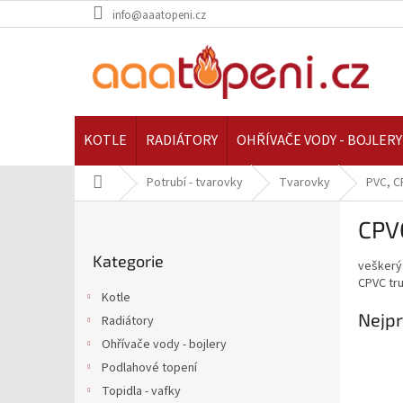
Přejít
info@aaatopeni.cz
na
obsah
KOTLE
RADIÁTORY
OHŘÍVAČE VODY - BOJLERY
Domů
Potrubí - tvarovky
Tvarovky
PVC, C
P
CPV
o
Přeskočit
s
Kategorie
kategorie
veškerý
t
CPVC tru
r
Kotle
a
Nejpr
Radiátory
n
Ohřívače vody - bojlery
n
í
Podlahové topení
p
Topidla - vafky