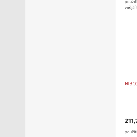
použití
vnější
NIBCO
211,
použití