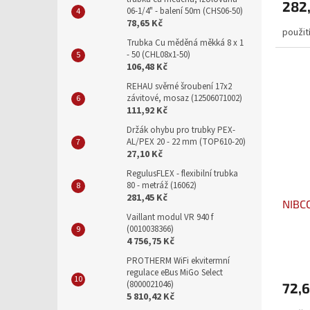
282
06-1/4" - balení 50m (CHS06-50)
78,65 Kč
použití
Trubka Cu měděná měkká 8 x 1
- 50 (CHL08x1-50)
106,48 Kč
REHAU svěrné šroubení 17x2
závitové, mosaz (12506071002)
111,92 Kč
Držák ohybu pro trubky PEX-
AL/PEX 20 - 22 mm (TOP610-20)
27,10 Kč
RegulusFLEX - flexibilní trubka
80 - metráž (16062)
281,45 Kč
NIBCO
Vaillant modul VR 940 f
(0010038366)
4 756,75 Kč
PROTHERM WiFi ekvitermní
regulace eBus MiGo Select
(8000021046)
72,6
5 810,42 Kč