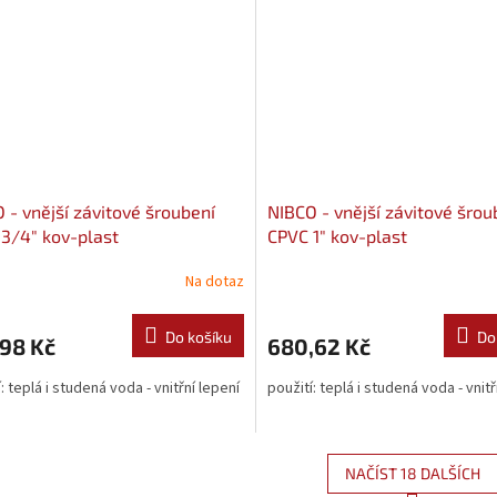
 - vnější závitové šroubení
NIBCO - vnější závitové šrou
3/4" kov-plast
CPVC 1" kov-plast
Na dotaz
Do košíku
Do
98 Kč
680,62 Kč
: teplá i studená voda - vnitřní lepení
použití: teplá i studená voda - vnitř
NAČÍST 18 DALŠÍCH