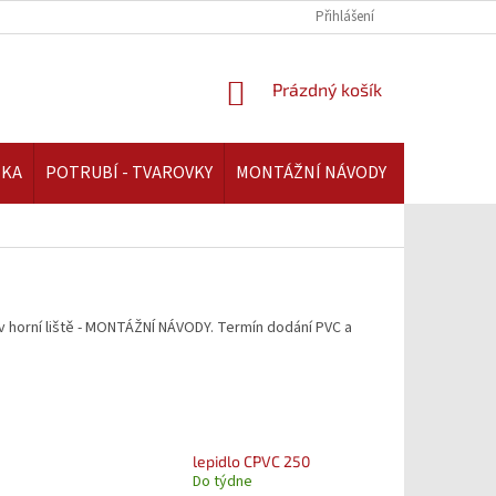
REKLAMAČNÍ ŘÁD | AAATOPENI.CZ
PLATBA A DOPRAVA | AAATOPENI.C
Přihlášení
NÁKUPNÍ
Prázdný košík
KOŠÍK
IKA
POTRUBÍ - TVAROVKY
MONTÁŽNÍ NÁVODY
 horní liště - MONTÁŽNÍ NÁVODY. Termín dodání PVC a
lepidlo CPVC 250
Do týdne