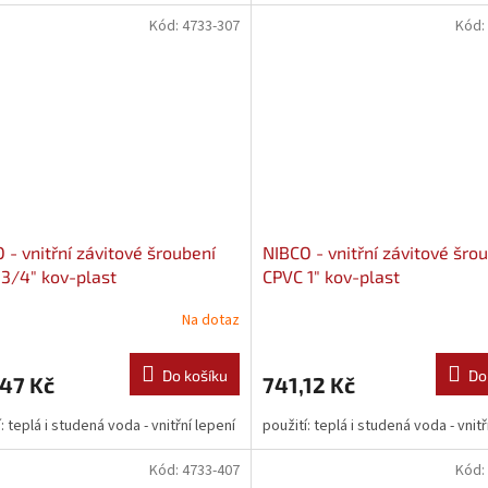
Kód:
4733-307
Kód:
 - vnitřní závitové šroubení
NIBCO - vnitřní závitové šro
3/4" kov-plast
CPVC 1" kov-plast
Na dotaz
Do košíku
Do
47 Kč
741,12 Kč
: teplá i studená voda - vnitřní lepení
použití: teplá i studená voda - vnitř
Kód:
4733-407
Kód: