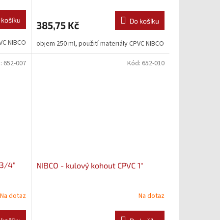
 košíku
Do košíku
385,75 Kč
PVC NIBCO
objem 250 ml, použití materiály CPVC NIBCO
:
652-007
Kód:
652-010
 3/4"
NIBCO - kulový kohout CPVC 1"
Na dotaz
Na dotaz