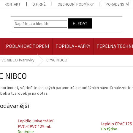
KONTAKT
O FIRMĚ
OBCHODNÍ PODMÍNKY
PORADENSTVÍ
HLEDAT
PODLAHOVÉ TOPENÍ
TOPIDLA - VAFKY
TEPELNÁ TECHN
PVC NIBCO tvarovky
CPVC NIBCO
C NIBCO
 sortiment, včetně technických parametrů a montážních návodů naleznete v
bek a tvarovek je na dotaz.
odávanější
Lepidlo univerzální
lepidlo CPVC 125
PVC/CPVC 125 ml.
Do týdne
Do týdne