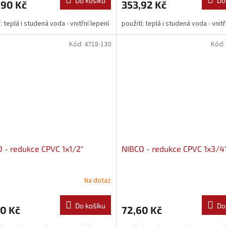
Do košíku
Do
,90 Kč
353,92 Kč
: teplá i studená voda - vnitřní lepení
použití: teplá i studená voda - vnitř
Kód:
4718-130
Kód:
 - redukce CPVC 1x1/2"
NIBCO - redukce CPVC 1x3/4
Na dotaz
Do košíku
Do
0 Kč
72,60 Kč