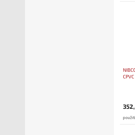
NIBCO
CPVC 
352,
použití