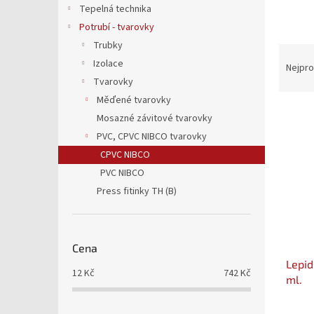
a
Tepelná technika
n
Potrubí - tvarovky
e
Trubky
l
Ř
Izolace
a
Nejpro
z
Tvarovky
e
Měďené tvarovky
V
n
Mosazné závitové tvarovky
ý
í
PVC, CPVC NIBCO tvarovky
p
p
CPVC NIBCO
i
r
s
PVC NIBCO
o
p
d
Press fitinky TH (B)
r
u
o
k
d
t
Cena
u
ů
Lepid
k
12
Kč
742
Kč
ml.
t
ů