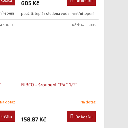
 košíku
Do košíku
605 Kč
ní lepení
použití: teplá i studená voda - vnitřní lepení
4718-131
Kód:
4733-005
"
NIBCO - šroubení CPVC 1/2"
Na dotaz
Na dotaz
 košíku
Do košíku
158,87 Kč