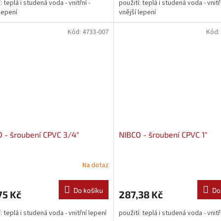
: teplá i studená voda - vnitřní -
použití: teplá i studená voda - vnitřn
 lepení
vnější lepení
Kód:
4733-007
Kód:
 - šroubení CPVC 3/4"
NIBCO - šroubení CPVC 1"
Na dotaz
Do košíku
Do
75 Kč
287,38 Kč
: teplá i studená voda - vnitřní lepení
použití: teplá i studená voda - vnitř