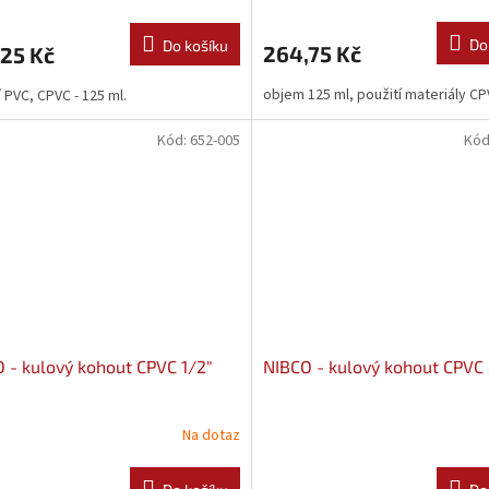
Do
Do košíku
264,75 Kč
25 Kč
objem 125 ml, použití materiály C
í PVC, CPVC - 125 ml.
Kód:
652-005
Kód
 - kulový kohout CPVC 1/2"
NIBCO - kulový kohout CPVC
Na dotaz