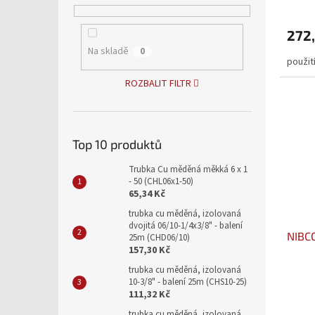
272,
Na skladě
0
použit
ROZBALIT FILTR
Top 10 produktů
Trubka Cu měděná měkká 6 x 1
- 50 (CHL06x1-50)
65,34 Kč
trubka cu měděná, izolovaná
dvojitá 06/10-1/4x3/8" - balení
NIBCO
25m (CHD06/10)
157,30 Kč
trubka cu měděná, izolovaná
10-3/8" - balení 25m (CHS10-25)
111,32 Kč
trubka cu měděná, izolovaná