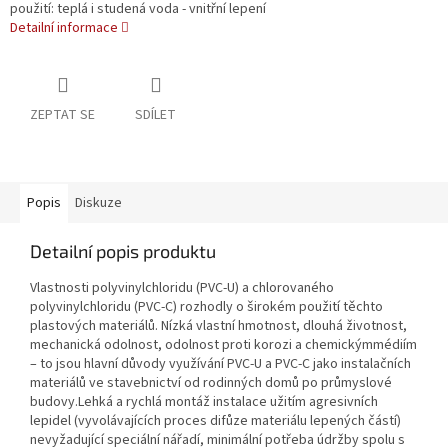
použití: teplá i studená voda - vnitřní lepení
Detailní informace
ZEPTAT SE
SDÍLET
Popis
Diskuze
Detailní popis produktu
Vlastnosti polyvinylchloridu (PVC-U) a chlorovaného
polyvinylchloridu (PVC-C) rozhodly o širokém použití těchto
plastových materiálů. Nízká vlastní hmotnost, dlouhá životnost,
mechanická odolnost, odolnost proti korozi a chemickýmmédiím
– to jsou hlavní důvody využívání PVC-U a PVC-C jako instalačních
materiálů ve stavebnictví od rodinných domů po průmyslové
budovy.Lehká a rychlá montáž instalace užitím agresivních
lepidel (vyvolávajících proces difůze materiálu lepených částí)
nevyžadující speciální nářadí, minimální potřeba údržby spolu s