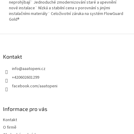
neprohýbají¨ Jednoduché zmodernizování staré a upevnění
nové instalace¨ Nízká a stabilní cena v porovnání s jinými
instalačními materiály¨ Celoživotní záruka na systém FlowGuard
Gold®
Z
á
p
a
Kontakt
t
info
@
aaatopeni.cz
í
+420602601299
facebook.com/aaatopeni
Informace pro vás
Kontakt
O firmě