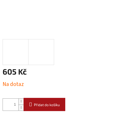
605 Kč
Měrná
Na dotaz
cena:
Přidat do košíku