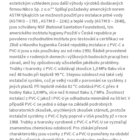
estetickým vzhledem jsou další výhody výrobků dodávaných
firmou Nibco Sp. z o.o.** Splňují požadavky amerických norem
ASTM týkajících se možnosti použití pro instalace pitné vody
(ASTM D – 1785 , ASTM D – 2241) a teplé vody (ASTM D – 2846),
jsou schváleny NSF (National Sanitation Foundation), tzn.
amerického institutu hygieny.Použití v České republice je
povoleno rozhodnutími Institutu pro testování a certifikaci ve
Zlíně a Hlavního hygienika České republiky.Instalace z PVC-C a
PVC-U jsou u nás používány asi od roku 1992. Řádně provedené
montáže v rodinných domech i výškových budovách pracují bez
závad, aniž by způsobovaly uživatelům jakékoliv problémy.
Trubky i tvarovky z PVC-C odolávají zkoušce 1,0 MPa tlaku více
než 48 hodin při teplotě 99 °C. Stejnou odolnost má také celý
instalační systém, což je velký rozdíl v porovnání se systémy z
jiných plastů. Při teplotě média 82 °C odolává PVC-C přes 4
hodiny tlaku 2,6 MPa, více než 6 minut tlaku 3,7 MPa. Životnost
instalací z PVC-C jakož i PVC-U je odhadnuta minimálně na 50 let. V
případě PVC-C se jedná o údaje na základě podrobných
laboratorních zkoušek, urychlených zkoušek stárnutí, protože
instalační systémy z PVC-C byly poprvé v USA použity již v roce
1968. Trubky a tvarovky vyrobené z PVC-C a PVC-U se vyznačují
znamenitou chemickou odolností. Pro získání přesné
charakteristiky jsou vzorky z PVC-C a PVC-U ponořeny na období