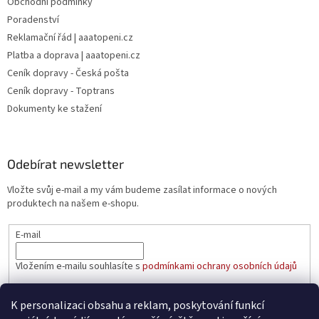
Obchodní podmínky
Poradenství
Reklamační řád | aaatopeni.cz
Platba a doprava | aaatopeni.cz
Ceník dopravy - Česká pošta
Ceník dopravy - Toptrans
Dokumenty ke stažení
Odebírat newsletter
Vložte svůj e-mail a my vám budeme zasílat informace o nových
produktech na našem e-shopu.
E-mail
Vložením e-mailu souhlasíte s
podmínkami ochrany osobních údajů
PŘIHLÁSIT SE
K personalizaci obsahu a reklam, poskytování funkcí