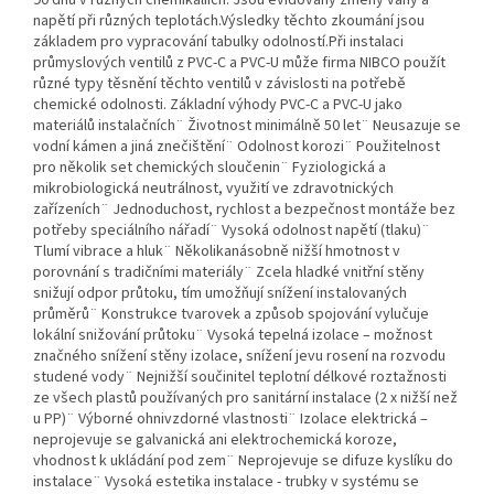
90 dnů v různých chemikáliích. Jsou evidovány změny váhy a
napětí při různých teplotách.Výsledky těchto zkoumání jsou
základem pro vypracování tabulky odolností.Při instalaci
průmyslových ventilů z PVC-C a PVC-U může firma NIBCO použít
různé typy těsnění těchto ventilů v závislosti na potřebě
chemické odolnosti. Základní výhody PVC-C a PVC-U jako
materiálů instalačních¨ Životnost minimálně 50 let¨ Neusazuje se
vodní kámen a jiná znečištění¨ Odolnost korozi¨ Použitelnost
pro několik set chemických sloučenin¨ Fyziologická a
mikrobiologická neutrálnost, využití ve zdravotnických
zařízeních¨ Jednoduchost, rychlost a bezpečnost montáže bez
potřeby speciálního nářadí¨ Vysoká odolnost napětí (tlaku)¨
Tlumí vibrace a hluk¨ Několikanásobně nižší hmotnost v
porovnání s tradičními materiály¨ Zcela hladké vnitřní stěny
snižují odpor průtoku, tím umožňují snížení instalovaných
průměrů¨ Konstrukce tvarovek a způsob spojování vylučuje
lokální snižování průtoku¨ Vysoká tepelná izolace – možnost
značného snížení stěny izolace, snížení jevu rosení na rozvodu
studené vody¨ Nejnižší součinitel teplotní délkové roztažnosti
ze všech plastů používaných pro sanitární instalace (2 x nižší než
u PP)¨ Výborné ohnivzdorné vlastnosti¨ Izolace elektrická –
neprojevuje se galvanická ani elektrochemická koroze,
vhodnost k ukládání pod zem¨ Neprojevuje se difuze kyslíku do
instalace¨ Vysoká estetika instalace - trubky v systému se