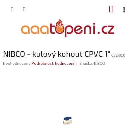
Přejít
NÁKUP
na
obsah
KOŠÍK
NIBCO - kulový kohout CPVC 1"
652-010
Průměrné
Neohodnoceno
Podrobnosti hodnocení
Značka:
NIBCO
hodnocení
produktu
je
0,0
z
5
hvězdiček.