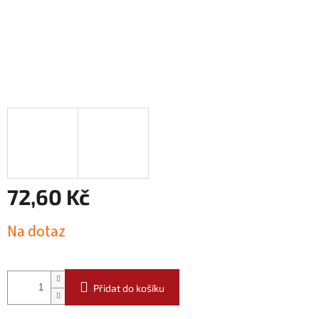
72,60 Kč
Měrná
Na dotaz
cena:
Přidat do košíku