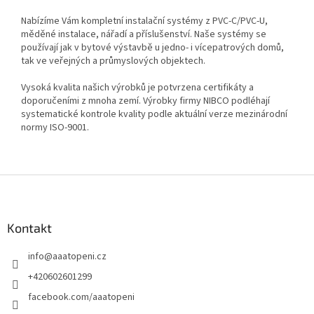
Nabízíme Vám kompletní instalační systémy z PVC-C/PVC-U,
měděné instalace, nářadí a příslušenství. Naše systémy se
používají jak v bytové výstavbě u jedno- i vícepatrových domů,
tak ve veřejných a průmyslových objektech.
Vysoká kvalita našich výrobků je potvrzena certifikáty a
doporučeními z mnoha zemí. Výrobky firmy NIBCO podléhají
systematické kontrole kvality podle aktuální verze mezinárodní
normy ISO-9001.
Z
á
p
a
Kontakt
t
info
@
aaatopeni.cz
í
+420602601299
facebook.com/aaatopeni