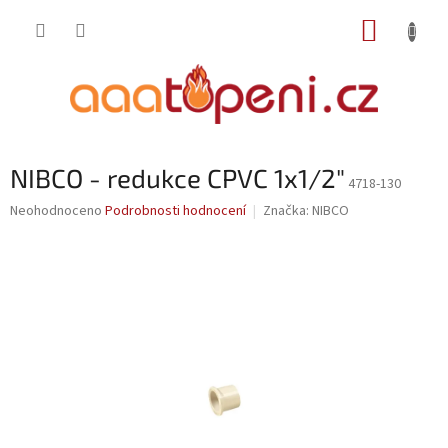
Přejít
NÁKUP
na
obsah
KOŠÍK
NIBCO - redukce CPVC 1x1/2"
4718-130
Průměrné
Neohodnoceno
Podrobnosti hodnocení
Značka:
NIBCO
hodnocení
produktu
je
0,0
z
5
hvězdiček.