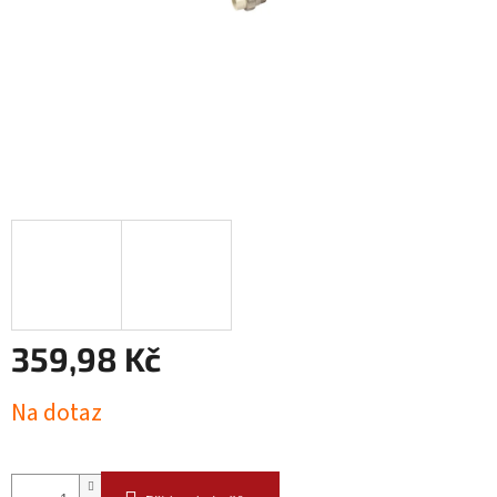
359,98 Kč
Měrná
Na dotaz
cena: