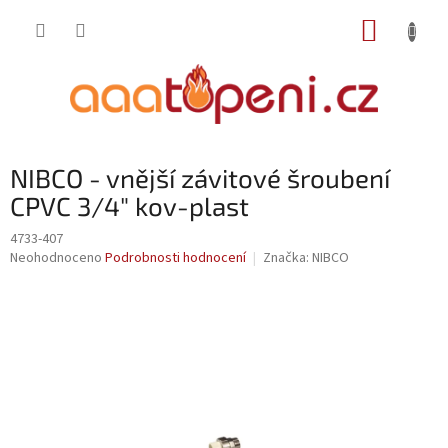
Přejít
NÁKUP
na
obsah
KOŠÍK
NIBCO - vnější závitové šroubení
CPVC 3/4" kov-plast
4733-407
Průměrné
Neohodnoceno
Podrobnosti hodnocení
Značka:
NIBCO
hodnocení
produktu
je
0,0
z
5
hvězdiček.