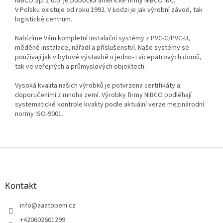
NIBCO Sp. z o.o. je pobočka americké firmy NIBCO INC.
V Polsku existuje od roku 1992. V Łodzi je jak výrobní závod, tak
logistické centrum.
Nabízíme Vám kompletní instalační systémy z PVC-C/PVC-U,
měděné instalace, nářadí a příslušenství. Naše systémy se
používají jak v bytové výstavbě u jedno- i vícepatrových domů,
tak ve veřejných a průmyslových objektech.
Vysoká kvalita našich výrobků je potvrzena certifikáty a
doporučeními z mnoha zemí. Výrobky firmy NIBCO podléhají
systematické kontrole kvality podle aktuální verze mezinárodní
normy ISO-9001.
Z
á
p
a
Kontakt
t
info
@
aaatopeni.cz
í
+420602601299