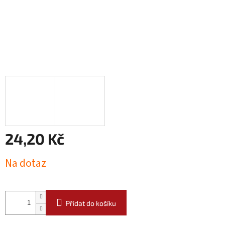
24,20 Kč
Měrná
Na dotaz
cena:
Přidat do košíku