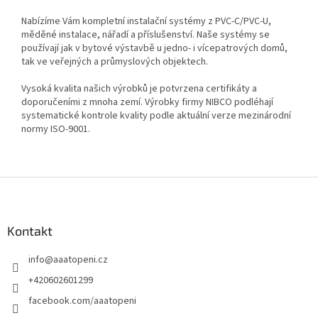
Nabízíme Vám kompletní instalační systémy z PVC-C/PVC-U,
měděné instalace, nářadí a příslušenství. Naše systémy se
používají jak v bytové výstavbě u jedno- i vícepatrových domů,
tak ve veřejných a průmyslových objektech.
Vysoká kvalita našich výrobků je potvrzena certifikáty a
doporučeními z mnoha zemí. Výrobky firmy NIBCO podléhají
systematické kontrole kvality podle aktuální verze mezinárodní
normy ISO-9001.
Z
á
p
a
Kontakt
t
info
@
aaatopeni.cz
í
+420602601299
facebook.com/aaatopeni