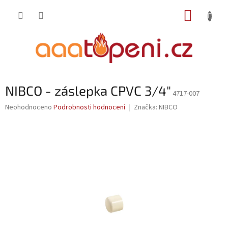
Přejít
NÁKUP
na
obsah
KOŠÍK
NIBCO - záslepka CPVC 3/4"
4717-007
Průměrné
Neohodnoceno
Podrobnosti hodnocení
Značka:
NIBCO
hodnocení
produktu
je
0,0
z
5
hvězdiček.