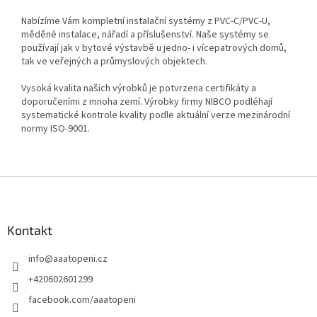
Nabízíme Vám kompletní instalační systémy z PVC-C/PVC-U,
měděné instalace, nářadí a příslušenství. Naše systémy se
používají jak v bytové výstavbě u jedno- i vícepatrových domů,
tak ve veřejných a průmyslových objektech.
Vysoká kvalita našich výrobků je potvrzena certifikáty a
doporučeními z mnoha zemí. Výrobky firmy NIBCO podléhají
systematické kontrole kvality podle aktuální verze mezinárodní
normy ISO-9001.
Z
á
p
a
Kontakt
t
info
@
aaatopeni.cz
í
+420602601299
facebook.com/aaatopeni