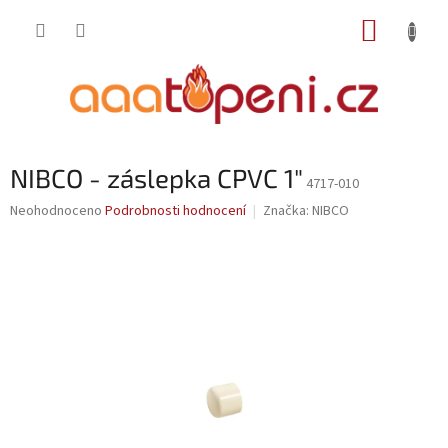
Přejít
NÁKUP
na
obsah
KOŠÍK
NIBCO - záslepka CPVC 1"
4717-010
Průměrné
Neohodnoceno
Podrobnosti hodnocení
Značka:
NIBCO
hodnocení
produktu
je
0,0
z
5
hvězdiček.