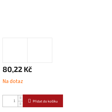
80,22 Kč
Měrná
Na dotaz
cena:
Přidat do košíku