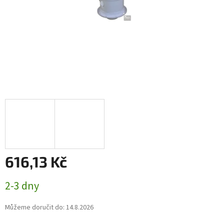
616,13 Kč
Měrná
2-3 dny
cena:
Můžeme doručit do:
14.8.2026